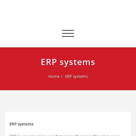
Doorgaan
naar
artikel
Navigatie
in-/uitklappen
ERP systems
Home
ERP systems
ERP systems